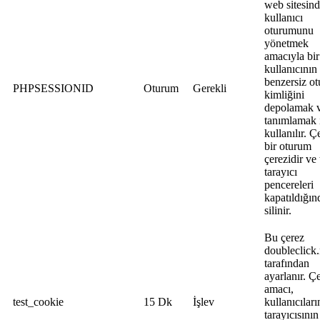
web sitesin
kullanıcı
oturumunu
yönetmek
amacıyla bir
kullanıcının
benzersiz o
PHPSESSIONID
Oturum
Gerekli
kimliğini
depolamak 
tanımlamak 
kullanılır. Ç
bir oturum
çerezidir ve
tarayıcı
pencereleri
kapatıldığın
silinir.
Bu çerez
doubleclick.
tarafından
ayarlanır. Ç
amacı,
test_cookie
15 Dk
İşlev
kullanıcıları
tarayıcısının