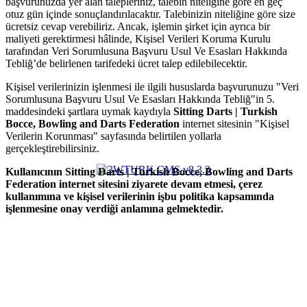
başvurunuzda yer alan talepleriniz, talebin niteliğine göre en geç
otuz gün içinde sonuçlandırılacaktır. Talebinizin niteliğine göre size
ücretsiz cevap verebiliriz. Ancak, işlemin şirket için ayrıca bir
maliyeti gerektirmesi hâlinde, Kişisel Verileri Koruma Kurulu
tarafından Veri Sorumlusuna Başvuru Usul Ve Esasları Hakkında
Tebliğ’de belirlenen tarifedeki ücret talep edilebilecektir.
Kişisel verilerinizin işlenmesi ile ilgili hususlarda başvurunuzu "Veri
Sorumlusuna Başvuru Usul Ve Esasları Hakkında Tebliğ"in 5.
maddesindeki şartlara uymak kaydıyla
Sitting Darts | Turkish
Bocce, Bowling and Darts Federation
internet sitesinin "Kişisel
Verilerin Korunması" sayfasında belirtilen yollarla
gerçekleştirebilirsiniz.
Kullanıcının Sitting Darts | Turkish Bocce, Bowling and Darts
Federation internet sitesini ziyarete devam etmesi, çerez
kullanımına ve kişisel verilerinin işbu politika kapsamında
işlenmesine onay verdiği anlamına gelmektedir.