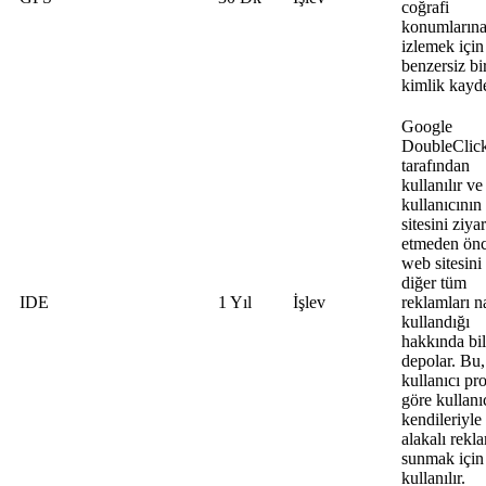
coğrafi
konumlarına
izlemek için
benzersiz bi
kimlik kayd
Google
DoubleClic
tarafından
kullanılır ve
kullanıcını
sitesini ziyar
etmeden ön
web sitesini
diğer tüm
IDE
1 Yıl
İşlev
reklamları na
kullandığı
hakkında bil
depolar. Bu,
kullanıcı pro
göre kullanı
kendileriyle
alakalı rekl
sunmak için
kullanılır.