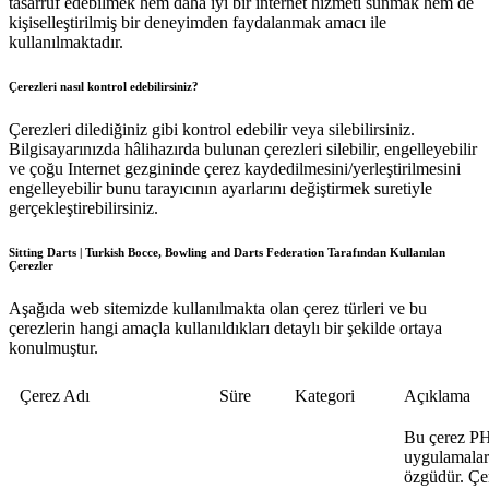
tasarruf edebilmek hem daha iyi bir internet hizmeti sunmak hem de
kişiselleştirilmiş bir deneyimden faydalanmak amacı ile
kullanılmaktadır.
Çerezleri nasıl kontrol edebilirsiniz?
Çerezleri dilediğiniz gibi kontrol edebilir veya silebilirsiniz.
Bilgisayarınızda hâlihazırda bulunan çerezleri silebilir, engelleyebilir
ve çoğu Internet gezgininde çerez kaydedilmesini/yerleştirilmesini
engelleyebilir bunu tarayıcının ayarlarını değiştirmek suretiyle
gerçekleştirebilirsiniz.
Sitting Darts | Turkish Bocce, Bowling and Darts Federation Tarafından Kullanılan
Çerezler
Aşağıda web sitemizde kullanılmakta olan çerez türleri ve bu
çerezlerin hangi amaçla kullanıldıkları detaylı bir şekilde ortaya
konulmuştur.
Çerez Adı
Süre
Kategori
Açıklama
Bu çerez P
uygulamalar
özgüdür. Çe