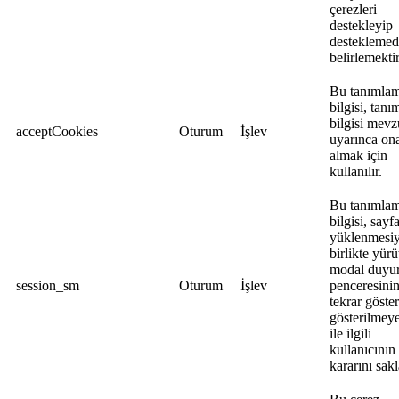
çerezleri
destekleyip
desteklemed
belirlemektir
Bu tanımla
bilgisi, tan
bilgisi mevz
acceptCookies
Oturum
İşlev
uyarınca on
almak için
kullanılır.
Bu tanımla
bilgisi, sayf
yüklenmesiy
birlikte yürü
modal duyu
session_sm
Oturum
İşlev
penceresini
tekrar göster
gösterilmey
ile ilgili
kullanıcının
kararını sakl