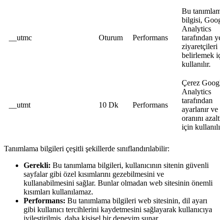
Bu tanımla
bilgisi, Goo
Analytics
__utmc
Oturum
Performans
tarafından y
ziyaretçileri
belirlemek i
kullanılır.
Çerez Goog
Analytics
tarafından
__utmt
10 Dk
Performans
ayarlanır ve 
oranını azal
için kullanılı
Tanımlama bilgileri çeşitli şekillerde sınıflandırılabilir:
Gerekli:
Bu tanımlama bilgileri, kullanıcının sitenin güvenli
sayfalar gibi özel kısımlarını gezebilmesini ve
kullanabilmesini sağlar. Bunlar olmadan web sitesinin önemli
kısımları kullanılamaz.
Performans:
Bu tanımlama bilgileri web sitesinin, dil ayarı
gibi kullanıcı tercihlerini kaydetmesini sağlayarak kullanıcıya
iyileştirilmiş, daha kişisel bir deneyim sunar.