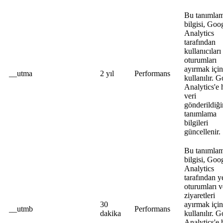
Bu tanımla
bilgisi, Goo
Analytics
tarafından
kullanıcıları
oturumları
ayırmak için
__utma
2 yıl
Performans
kullanılır. 
Analytics'e 
veri
gönderildiğ
tanımlama
bilgileri
güncellenir.
Bu tanımla
bilgisi, Goo
Analytics
tarafından y
oturumları v
ziyaretleri
30
ayırmak için
__utmb
Performans
dakika
kullanılır. 
Analytics'e 