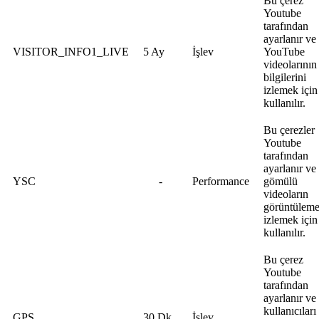
Bu çerez
Youtube
tarafından
ayarlanır ve
VISITOR_INFO1_LIVE
5 Ay
İşlev
YouTube
videolarının
bilgilerini
izlemek için
kullanılır.
Bu çerezler
Youtube
tarafından
ayarlanır ve
YSC
-
Performance
gömülü
videoların
görüntüleme
izlemek için
kullanılır.
Bu çerez
Youtube
tarafından
ayarlanır ve
kullanıcıları
GPS
30 Dk
İşlev