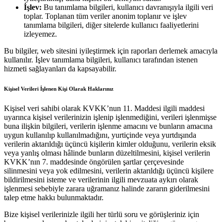
İşlev:
Bu tanımlama bilgileri, kullanıcı davranışıyla ilgili veri
toplar. Toplanan tüm veriler anonim toplanır ve işlev
tanımlama bilgileri, diğer sitelerde kullanıcı faaliyetlerini
izleyemez.
Bu bilgiler, web sitesini iyileştirmek için raporları derlemek amacıyla
kullanılır. İşlev tanımlama bilgileri, kullanıcı tarafından istenen
hizmeti sağlayanları da kapsayabilir.
Kişisel Verileri İşlenen Kişi Olarak Haklarınız
Kişisel veri sahibi olarak KVKK’nun 11. Maddesi ilgili maddesi
uyarınca kişisel verilerinizin işlenip işlenmediğini, verileri işlenmişse
buna ilişkin bilgileri, verilerin işlenme amacını ve bunların amacına
uygun kullanılıp kullanılmadığını, yurtiçinde veya yurtdışında
verilerin aktarıldığı üçüncü kişilerin kimler olduğunu, verilerin eksik
veya yanlış olması hâlinde bunların düzeltilmesini, kişisel verilerin
KVKK’nın 7. maddesinde öngörülen şartlar çerçevesinde
silinmesini veya yok edilmesini, verilerin aktarıldığı üçüncü kişilere
bildirilmesini isteme ve verilerinin ilgili mevzuata aykırı olarak
işlenmesi sebebiyle zarara uğramanız halinde zararın giderilmesini
talep etme hakkı bulunmaktadır.
Bize kişisel verilerinizle ilgili her türlü soru ve görüşleriniz için