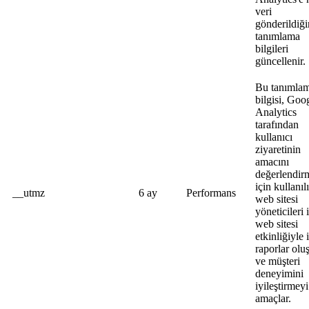
veri
gönderildiğ
tanımlama
bilgileri
güncellenir.
Bu tanımla
bilgisi, Goo
Analytics
tarafından
kullanıcı
ziyaretinin
amacını
değerlendir
için kullanıl
__utmz
6 ay
Performans
web sitesi
yöneticileri 
web sitesi
etkinliğiyle i
raporlar olu
ve müşteri
deneyimini
iyileştirmeyi
amaçlar.